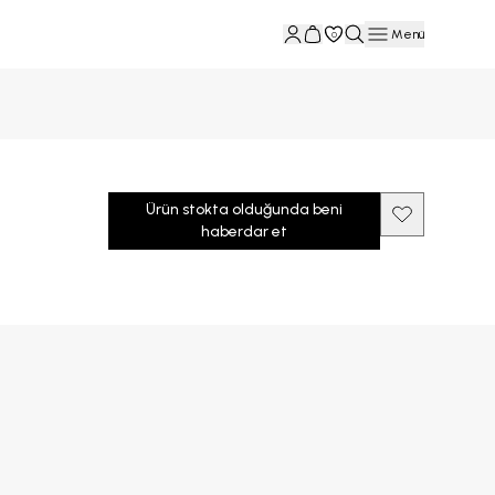
Menü
0
Ürün stokta olduğunda beni
haberdar et