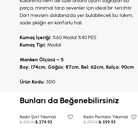
kullanıma hem de özel anlara uyum sağlayan bu
parça, minimal tarzı sevenler için ideal bir tercihtir.
Dört mevsim dolabınızda yer bulabilecek bu takım,
sade şıklığın en konforlu hali.
Kumaş İçeriği:
%60 Modal %40 PES
Kumaş Tipi:
Modal
Manken Ölçüsü – S
Boy: 174cm, Göğüs: 87cm, Bel: 62cm, Kalça: 90cm
Ürün Kodu:
3510
Bunları da Beğenebilirsiniz
Kadın Şort Yıkamalı
Kadın Pantolon Yıkamalı
25% OFF
25% OFF
₺ 499.90
₺ 374.93
₺ 799.90
₺ 599.93