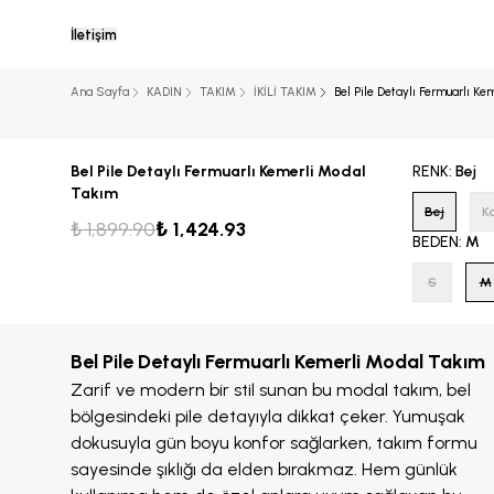
İletişim
Ana Sayfa
KADIN
TAKIM
İKİLİ TAKIM
Bel Pile Detaylı Fermuarlı K
Bel Pile Detaylı Fermuarlı Kemerli Modal
RENK
:
Bej
Takım
Bej
K
₺ 1,899.90
₺ 1,424.93
BEDEN
:
M
S
M
Bel Pile Detaylı Fermuarlı Kemerli Modal Takım
Zarif ve modern bir stil sunan bu modal takım, bel
bölgesindeki pile detayıyla dikkat çeker. Yumuşak
dokusuyla gün boyu konfor sağlarken, takım formu
sayesinde şıklığı da elden bırakmaz. Hem günlük