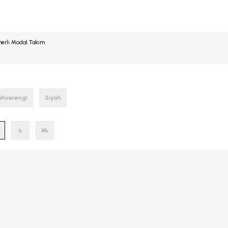
emerli Modal Takım
ahverengi
Siyah
L
XL