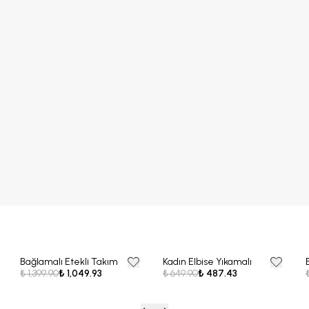
Bağlamalı Etekli Takım
Kadın Elbise Yıkamalı
25% OFF
25% OFF
₺ 1,399.90
₺ 1,049.93
₺ 649.90
₺ 487.43