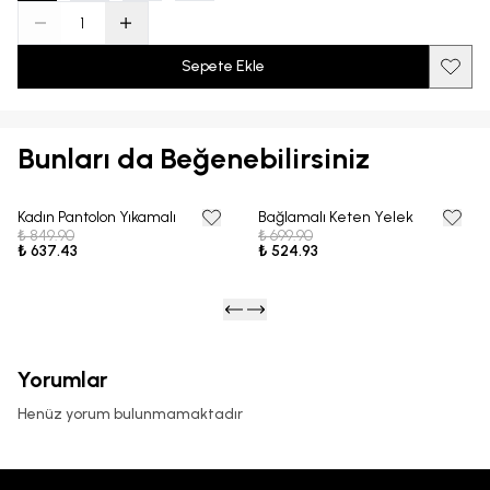
Sepete Ekle
Bunları da Beğenebilirsiniz
Kadın Pantolon Yıkamalı
Bağlamalı Keten Yelek
25% OFF
25% OFF
₺ 849.90
₺ 699.90
₺ 637.43
₺ 524.93
Yorumlar
Henüz yorum bulunmamaktadır