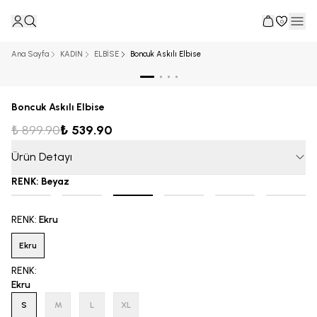
0
Ana Sayfa
KADIN
ELBİSE
Boncuk Askılı Elbise
Boncuk Askılı Elbise
₺ 899.90
₺ 539.90
Ürün Detayı
RENK
:
Beyaz
RENK
:
Ekru
Ekru
RENK
:
Ekru
S
M
L
XL