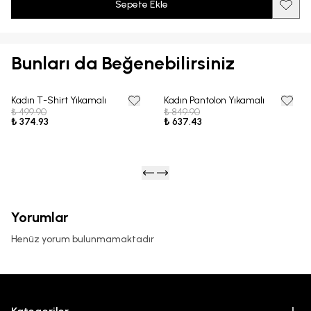
Sepete Ekle
Bunları da Beğenebilirsiniz
Kadın T-Shirt Yıkamalı
Kadın Pantolon Yıkamalı
25% OFF
25% OFF
₺ 499.90
₺ 849.90
₺ 374.93
₺ 637.43
Yorumlar
Henüz yorum bulunmamaktadır