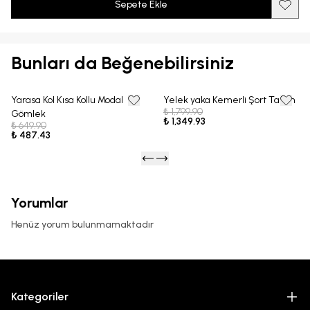
Sepete Ekle
Bunları da Beğenebilirsiniz
Yarasa Kol Kısa Kollu Modal
Yelek yaka Kemerli Şort Takım
25% OFF
25% OFF
₺ 1,799.90
Gömlek
₺ 1,349.93
₺ 649.90
₺ 487.43
Yorumlar
Henüz yorum bulunmamaktadır
Kategoriler