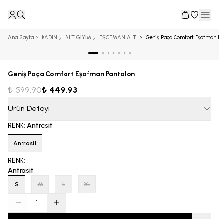
0
Ana Sayfa
KADIN
ALT GİYİM
EŞOFMAN ALTI
Geniş Paça Comfort Eşofman 
Geniş Paça Comfort Eşofman Pantolon
₺ 599.90
₺ 449.93
Ürün Detayı
RENK
:
Antrasit
Antrasit
RENK
:
Antrasit
S
M
L
XL