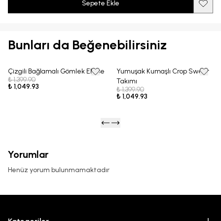
Sepete Ekle
Bunları da Beğenebilirsiniz
Çizgili Bağlamalı Gömlek Elbise
Yumuşak Kumaşlı Crop Sweat
25% OFF
25% OFF
₺ 1,399.90
Takımı
₺ 1,049.93
₺ 1,399.90
₺ 1,049.93
Yorumlar
Henüz yorum bulunmamaktadır