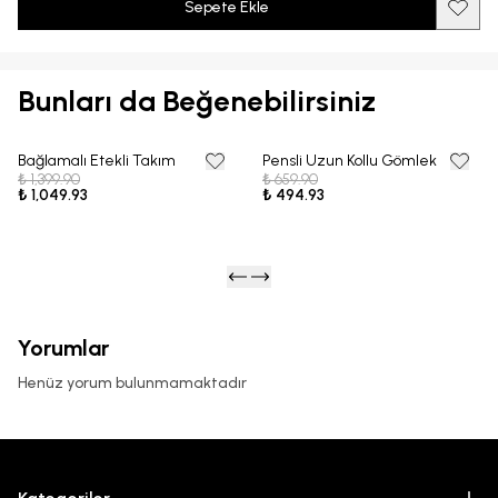
Sepete Ekle
Bunları da Beğenebilirsiniz
Bağlamalı Etekli Takım
Pensli Uzun Kollu Gömlek
25% OFF
25% OFF
₺ 1,399.90
₺ 659.90
₺ 1,049.93
₺ 494.93
Yorumlar
Henüz yorum bulunmamaktadır