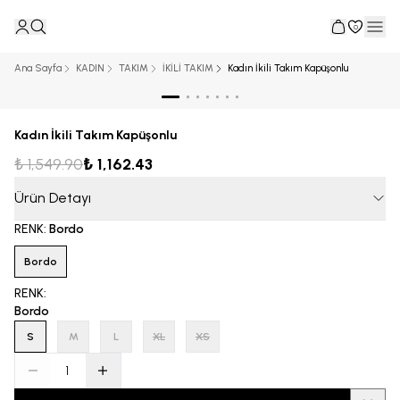
0
Ana Sayfa
KADIN
TAKIM
İKİLİ TAKIM
Kadın İkili Takım Kapüşonlu
Kadın İkili Takım Kapüşonlu
₺ 1,549.90
₺ 1,162.43
Ürün Detayı
RENK
:
Bordo
Bordo
RENK
:
Bordo
S
M
L
XL
XS