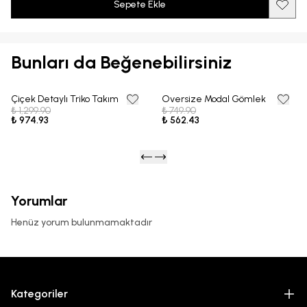
Sepete Ekle
Bunları da Beğenebilirsiniz
Çiçek Detaylı Triko Takım
Oversize Modal Gömlek
25% OFF
25% OFF
₺ 1,299.90
₺ 749.90
₺ 974.93
₺ 562.43
Yorumlar
Henüz yorum bulunmamaktadır
Kategoriler