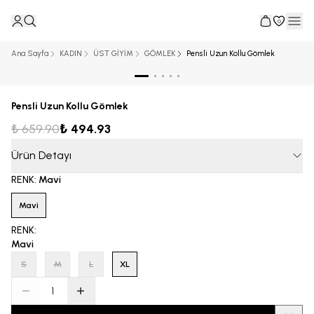
0
Ana Sayfa
KADIN
ÜST GİYİM
GÖMLEK
Pensli Uzun Kollu Gömlek
Pensli Uzun Kollu Gömlek
₺ 659.90
₺ 494.93
Ürün Detayı
RENK
:
Mavi
Mavi
RENK
:
Mavi
S
M
L
XL