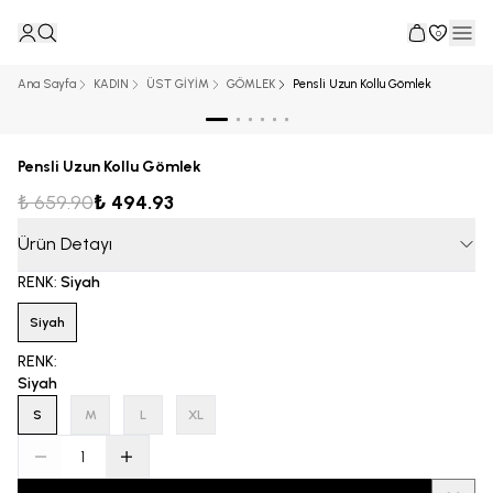
0
Ana Sayfa
KADIN
ÜST GİYİM
GÖMLEK
Pensli Uzun Kollu Gömlek
Pensli Uzun Kollu Gömlek
₺ 659.90
₺ 494.93
Ürün Detayı
RENK
:
Siyah
Siyah
RENK
:
Siyah
S
M
L
XL