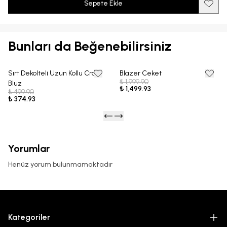
Sepete Ekle
Bunları da Beğenebilirsiniz
Sırt Dekolteli Uzun Kollu Crop
Blazer Ceket
25% OFF
25% OFF
₺ 1,999.90
Bluz
₺ 1,499.93
₺ 499.90
₺ 374.93
Yorumlar
Henüz yorum bulunmamaktadır
Kategoriler