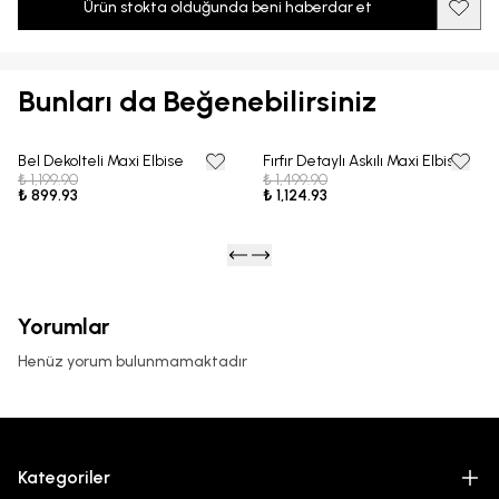
Ürün stokta olduğunda beni haberdar et
Bunları da Beğenebilirsiniz
Bel Dekolteli Maxi Elbise
Fırfır Detaylı Askılı Maxi Elbise
25% OFF
25% OFF
₺ 1,199.90
₺ 1,499.90
₺ 899.93
₺ 1,124.93
Yorumlar
Henüz yorum bulunmamaktadır
Kategoriler