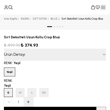
0
Ana Sayfa
KADIN
ÜST GİYİM
BLUZ
Sırt Dekolteli Uzun Kollu Crop Bluz
Sırt Dekolteli Uzun Kollu Crop Bluz
₺ 499.90
₺ 374.93
Ürün Detayı
RENK
:
Yeşil
Yeşil
RENK
:
Yeşil
S
M
L
XS