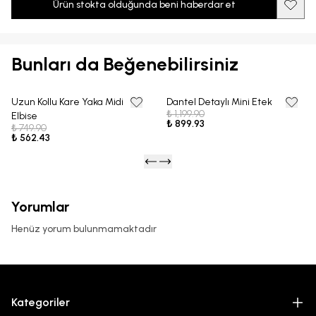
Ürün stokta olduğunda beni haberdar et
Bunları da Beğenebilirsiniz
Uzun Kollu Kare Yaka Midi
Dantel Detaylı Mini Etek
25% OFF
25% OFF
₺ 1,199.90
Elbise
₺ 899.93
₺ 749.90
₺ 562.43
Yorumlar
Henüz yorum bulunmamaktadır
Kategoriler