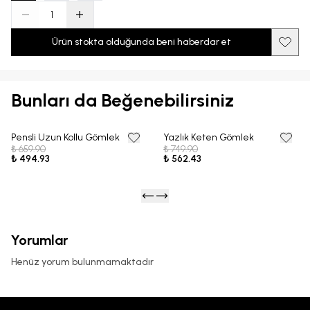
Ürün stokta olduğunda beni haberdar et
Bunları da Beğenebilirsiniz
Pensli Uzun Kollu Gömlek
Yazlık Keten Gömlek
25% OFF
25% OFF
₺ 659.90
₺ 749.90
₺ 494.93
₺ 562.43
Yorumlar
Henüz yorum bulunmamaktadır