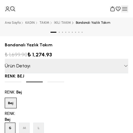
0
Ana Sayfa
KADIN
TAKIM
İKİLİ TAKIM
Bandanalı Yazlık Takım
Bandanalı Yazlık Takım
₺ 1,699.90
₺ 1,274.93
Ürün Detayı
RENK
:
BEJ
RENK
:
Bej
Bej
RENK
:
Bej
S
M
L