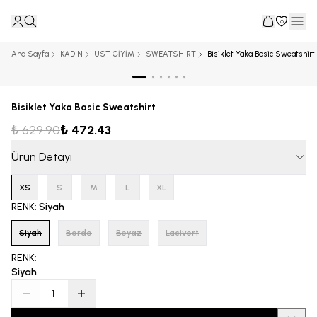
0
Ana Sayfa
KADIN
ÜST GİYİM
SWEATSHIRT
Bisiklet Yaka Basic Sweatshirt
Bisiklet Yaka Basic Sweatshirt
₺ 629.90
₺ 472.43
Ürün Detayı
XS
S
M
L
XL
RENK
:
Siyah
Siyah
Bordo
Beyaz
Lacivert
RENK
:
Siyah