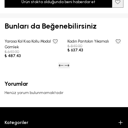
Ürün stokta olduğunda beni haberdar et
Bunları da Beğenebilirsiniz
Yarasa Kol Kısa Kollu Modal
Kadın Pantolon Yıkamalı
25% OFF
25% OFF
₺ 849.90
Gömlek
₺ 637.43
₺ 649.90
₺ 487.43
Yorumlar
Henüz yorum bulunmamaktadır
Kategoriler