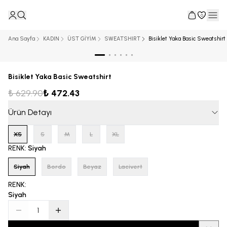
0
Ana Sayfa
KADIN
ÜST GİYİM
SWEATSHIRT
Bisiklet Yaka Basic Sweatshirt
Bisiklet Yaka Basic Sweatshirt
₺ 629.90
₺ 472.43
Ürün Detayı
XS
S
M
L
XL
RENK
:
Siyah
Siyah
Bordo
Beyaz
Lacivert
RENK
:
Siyah