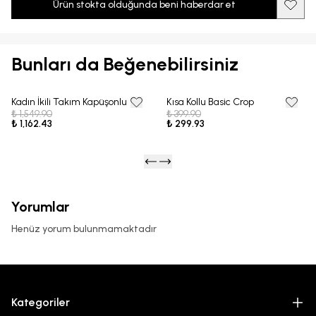
Ürün stokta olduğunda beni haberdar et
Bunları da Beğenebilirsiniz
Kadın İkili Takım Kapüşonlu
Kısa Kollu Basic Crop
25% OFF
25% OFF
₺ 1,549.90
₺ 399.90
₺ 1,162.43
₺ 299.93
Yorumlar
Henüz yorum bulunmamaktadır
Kategoriler