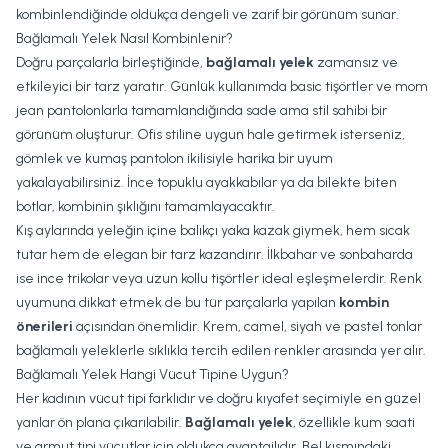
kombinlendiğinde oldukça dengeli ve zarif bir görünüm sunar.
Bağlamalı Yelek Nasıl Kombinlenir?
Doğru parçalarla birleştiğinde,
bağlamalı yelek
zamansız ve
etkileyici bir tarz yaratır. Günlük kullanımda basic tişörtler ve mom
jean pantolonlarla tamamlandığında sade ama stil sahibi bir
görünüm oluşturur. Ofis stiline uygun hale getirmek isterseniz,
gömlek ve kumaş pantolon ikilisiyle harika bir uyum
yakalayabilirsiniz. İnce topuklu ayakkabılar ya da bilekte biten
botlar, kombinin şıklığını tamamlayacaktır.
Kış aylarında yeleğin içine balıkçı yaka kazak giymek, hem sıcak
tutar hem de elegan bir tarz kazandırır. İlkbahar ve sonbaharda
ise ince trikolar veya uzun kollu tişörtler ideal eşleşmelerdir. Renk
uyumuna dikkat etmek de bu tür parçalarla yapılan
kombin
önerileri
açısından önemlidir. Krem, camel, siyah ve pastel tonlar
bağlamalı yeleklerle sıklıkla tercih edilen renkler arasında yer alır.
Bağlamalı Yelek Hangi Vücut Tipine Uygun?
Her kadının vücut tipi farklıdır ve doğru kıyafet seçimiyle en güzel
yanlar ön plana çıkarılabilir.
Bağlamalı yelek
, özellikle kum saati
ve armut tipi vücutlar için oldukça avantajlıdır. Bel kısmındaki