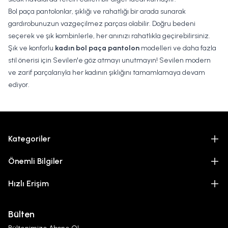
Bol paça pantolonlar, şıklığı ve rahatlığı bir arada sunarak
gardırobunuzun vazgeçilmez parçası olabilir. Doğru bedeni
seçerek ve şık kombinlerle, her anınızı rahatlıkla geçirebilirsiniz.
Şık ve konforlu
kadın bol paça pantolon
modelleri ve daha fazla
stil önerisi için Sevilen'e göz atmayı unutmayın! Sevilen modern
ve zarif parçalarıyla her kadının şıklığını tamamlamaya devam
ediyor.
Kategoriler
Önemli Bilgiler
Hızlı Erişim
Bülten