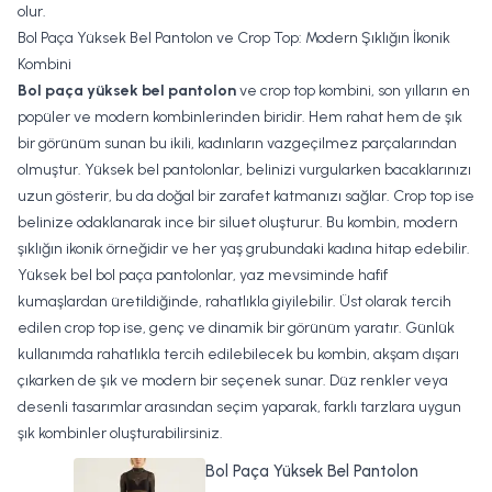
olur.
Bol Paça Yüksek Bel Pantolon ve Crop Top: Modern Şıklığın İkonik
Kombini
Bol paça yüksek bel pantolon
ve crop top kombini, son yılların en
popüler ve modern kombinlerinden biridir. Hem rahat hem de şık
bir görünüm sunan bu ikili, kadınların vazgeçilmez parçalarından
olmuştur. Yüksek bel pantolonlar, belinizi vurgularken bacaklarınızı
uzun gösterir, bu da doğal bir zarafet katmanızı sağlar. Crop top ise
belinize odaklanarak ince bir siluet oluşturur. Bu kombin, modern
şıklığın ikonik örneğidir ve her yaş grubundaki kadına hitap edebilir.
Yüksek bel bol paça pantolonlar, yaz mevsiminde hafif
kumaşlardan üretildiğinde, rahatlıkla giyilebilir. Üst olarak tercih
edilen crop top ise, genç ve dinamik bir görünüm yaratır. Günlük
kullanımda rahatlıkla tercih edilebilecek bu kombin, akşam dışarı
çıkarken de şık ve modern bir seçenek sunar. Düz renkler veya
desenli tasarımlar arasından seçim yaparak, farklı tarzlara uygun
şık kombinler oluşturabilirsiniz.
Bol Paça Yüksek Bel Pantolon