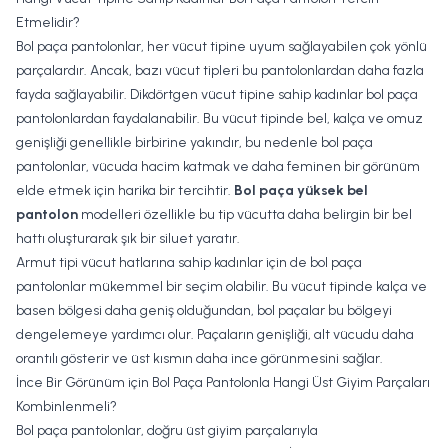
Etmelidir?
Bol paça pantolonlar, her vücut tipine uyum sağlayabilen çok yönlü
parçalardır. Ancak, bazı vücut tipleri bu pantolonlardan daha fazla
fayda sağlayabilir. Dikdörtgen vücut tipine sahip kadınlar bol paça
pantolonlardan faydalanabilir. Bu vücut tipinde bel, kalça ve omuz
genişliği genellikle birbirine yakındır, bu nedenle bol paça
pantolonlar, vücuda hacim katmak ve daha feminen bir görünüm
elde etmek için harika bir tercihtir.
Bol paça yüksek bel
pantolon
modelleri özellikle bu tip vücutta daha belirgin bir bel
hattı oluşturarak şık bir siluet yaratır.
Armut tipi vücut hatlarına sahip kadınlar için de bol paça
pantolonlar mükemmel bir seçim olabilir. Bu vücut tipinde kalça ve
basen bölgesi daha geniş olduğundan, bol paçalar bu bölgeyi
dengelemeye yardımcı olur. Paçaların genişliği, alt vücudu daha
orantılı gösterir ve üst kısmın daha ince görünmesini sağlar.
İnce Bir Görünüm için Bol Paça Pantolonla Hangi Üst Giyim Parçaları
Kombinlenmeli?
Bol paça pantolonlar, doğru üst giyim parçalarıyla