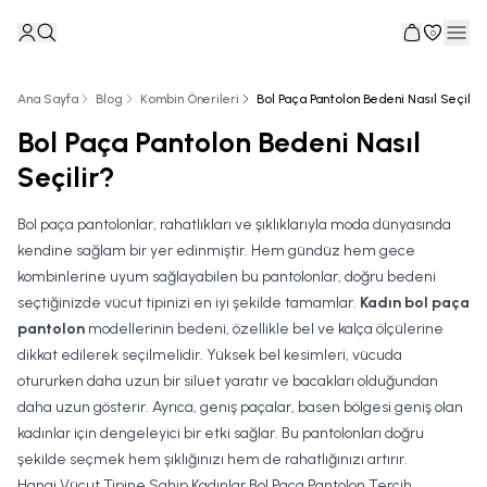
0
Ana Sayfa
Blog
Kombin Önerileri
Bol Paça Pantolon Bedeni Nasıl Seçilir?
Bol Paça Pantolon Bedeni Nasıl
Seçilir?
Bol paça pantolonlar, rahatlıkları ve şıklıklarıyla moda dünyasında
kendine sağlam bir yer edinmiştir. Hem gündüz hem gece
kombinlerine uyum sağlayabilen bu pantolonlar, doğru bedeni
seçtiğinizde vücut tipinizi en iyi şekilde tamamlar.
Kadın bol paça
pantolon
modellerinin bedeni, özellikle bel ve kalça ölçülerine
dikkat edilerek seçilmelidir. Yüksek bel kesimleri, vücuda
otururken daha uzun bir siluet yaratır ve bacakları olduğundan
daha uzun gösterir. Ayrıca, geniş paçalar, basen bölgesi geniş olan
kadınlar için dengeleyici bir etki sağlar. Bu pantolonları doğru
şekilde seçmek hem şıklığınızı hem de rahatlığınızı artırır.
Hangi Vücut Tipine Sahip Kadınlar Bol Paça Pantolon Tercih