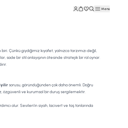
Menü
0
biri. Çünkü giydiğimiz kıyafet, yalnızca tarzımızı değil,
ade bir stil anlayışının ötesinde stratejik bir rol oynar.
rır.
yilir
sorusu, göründüğünden çok daha önemli. Doğru
 özgüvenli ve kurumsal bir duruş sergilemektir.
dımcı olur. Sevilen’in siyah, lacivert ve taş tonlarında