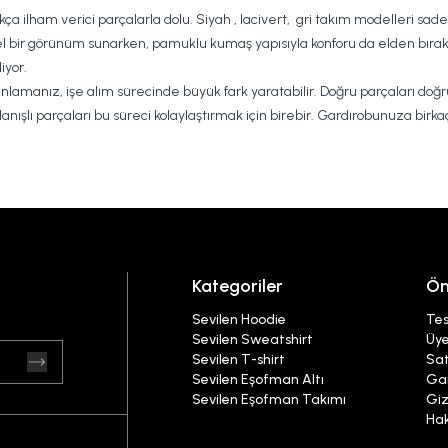
kça ilham verici parçalarla dolu.
Siyah , lacivert, gri takım modelleri sade
l bir görünüm sunarken, pamuklu kumaş yapısıyla konforu da elden bırak
iyor.
manız, işe alım sürecinde büyük fark yaratabilir. Doğru parçaları doğru 
lanışlı parçaları bu süreci kolaylaştırmak için birebir. Gardırobunuza birka
Kategoriler
Ön
Sevilen Hoodie
Tes
Sevilen Sweatshirt
Üye
Sevilen T-shirt
Sat
Sevilen Eşofman Altı
Gar
Sevilen Eşofman Takımı
Giz
Ha