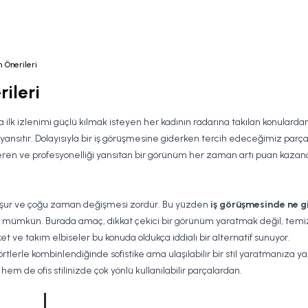
 Önerileri
ileri
a ilk izlenimi güçlü kılmak isteyen her kadının radarına takılan konulardan 
tır. Dolayısıyla bir iş görüşmesine giderken tercih edeceğimiz parçalar, s
eren ve profesyonelliği yansıtan bir görünüm her zaman artı puan kazandı
 oluşur ve çoğu zaman değişmesi zordur. Bu yüzden
iş görüşmesinde ne gi
 mümkün. Burada amaç, dikkat çekici bir görünüm yaratmak değil, temiz,
t ve takım elbiseler bu konuda oldukça iddialı bir alternatif sunuyor.
örtlerle kombinlendiğinde sofistike ama ulaşılabilir bir stil yaratmanıza yar
de ofis stilinizde çok yönlü kullanılabilir parçalardan.