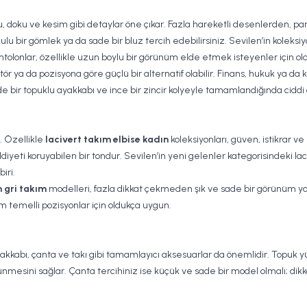
 doku ve kesim gibi detaylar öne çıkar. Fazla hareketli desenlerden, par
lu bir gömlek ya da sade bir bluz tercih edebilirsiniz. Sevilen’in koleks
ntolonlar, özellikle uzun boylu bir görünüm elde etmek isteyenler için o
r ya da pozisyona göre güçlü bir alternatif olabilir. Finans, hukuk ya da 
 bir topuklu ayakkabı ve ince bir zincir kolyeyle tamamlandığında ciddi am
. Özellikle
lacivert takım elbise kadın
koleksiyonları, güven, istikrar ve
yeti koruyabilen bir tondur. Sevilen’in yeni gelenler kategorisindeki lac
iri.
 gri takım
modelleri, fazla dikkat çekmeden şık ve sade bir görünüm yarat
işim temelli pozisyonlar için oldukça uygun.
kabı, çanta ve takı gibi tamamlayıcı aksesuarlar da önemlidir. Topuk yüks
ünmesini sağlar. Çanta tercihiniz ise küçük ve sade bir model olmalı; dik