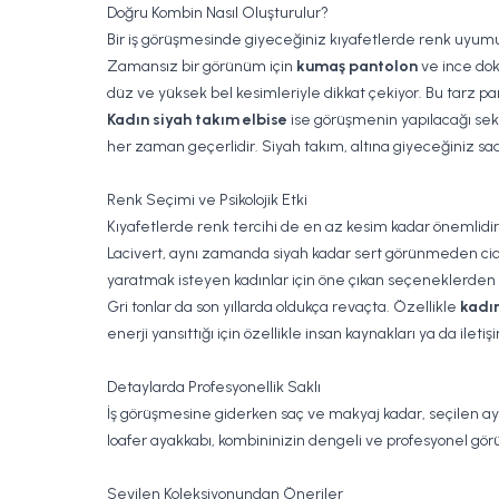
Doğru Kombin Nasıl Oluşturulur?
Bir iş görüşmesinde giyeceğiniz kıyafetlerde renk uyumu,
Zamansız bir görünüm için
kumaş pantolon
ve ince doku
düz ve yüksek bel kesimleriyle dikkat çekiyor. Bu tarz pa
Kadın siyah takım elbise
ise görüşmenin yapılacağı sektö
her zaman geçerlidir. Siyah takım, altına giyeceğiniz sade
Renk Seçimi ve Psikolojik Etki
Kıyafetlerde renk tercihi de en az kesim kadar önemlidir
Lacivert, aynı zamanda siyah kadar sert görünmeden ciddi
yaratmak isteyen kadınlar için öne çıkan seçeneklerden b
Gri tonlar da son yıllarda oldukça revaçta. Özellikle
kadın
enerji yansıttığı için özellikle insan kaynakları ya da ilet
Detaylarda Profesyonellik Saklı
İş görüşmesine giderken saç ve makyaj kadar, seçilen ayak
loafer ayakkabı, kombininizin dengeli ve profesyonel gör
Sevilen Koleksiyonundan Öneriler