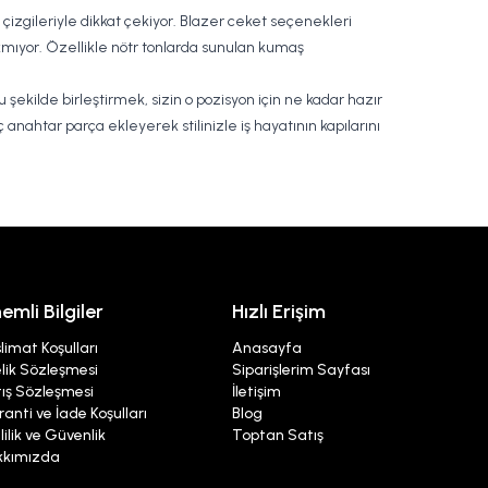
 çizgileriyle dikkat çekiyor. Blazer ceket seçenekleri
mıyor. Özellikle nötr tonlarda sunulan kumaş
şekilde birleştirmek, sizin o pozisyon için ne kadar hazır
ç anahtar parça ekleyerek stilinizle iş hayatının kapılarını
emli Bilgiler
Hızlı Erişim
limat Koşulları
Anasayfa
lik Sözleşmesi
Siparişlerim Sayfası
ış Sözleşmesi
İletişim
anti ve İade Koşulları
Blog
lilik ve Güvenlik
Toptan Satış
kkımızda