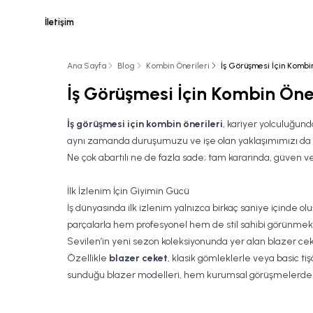
İletişim
Ana Sayfa
Blog
Kombin Önerileri
İş Görüşmesi İçin Kombin
İş Görüşmesi İçin Kombin Öner
İş görüşmesi için kombin önerileri
, kariyer yolculuğund
aynı zamanda duruşumuzu ve işe olan yaklaşımımızı da yansı
Ne çok abartılı ne de fazla sade; tam kararında, güven v
İlk İzlenim İçin Giyimin Gücü
İş dünyasında ilk izlenim yalnızca birkaç saniye içinde
parçalarla hem profesyonel hem de stil sahibi görünmek
Sevilen’in yeni sezon koleksiyonunda yer alan blazer ceke
Özellikle
blazer ceket
, klasik gömleklerle veya basic tiş
sunduğu blazer modelleri, hem kurumsal görüşmelerde hem 