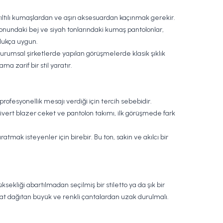
ıltılı kumaşlardan ve aşırı aksesuardan kaçınmak gerekir.
iyonundaki bej ve siyah tonlarındaki kumaş pantolonlar,
ldukça uygun.
kurumsal şirketlerde yapılan görüşmelerde klasik şıklık
a zarif bir stil yaratır.
 profesyonellik mesajı verdiği için tercih sebebidir.
ivert blazer ceket ve pantolon takımı, ilk görüşmede fark
mak isteyenler için birebir. Bu ton, sakin ve akılcı bir
ekliği abartılmadan seçilmiş bir stiletto ya da şık bir
kat dağıtan büyük ve renkli çantalardan uzak durulmalı.