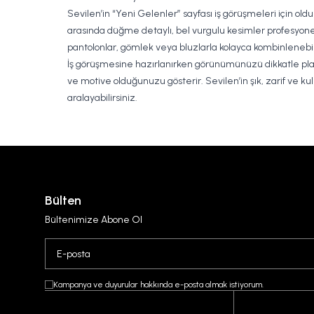
Sevilen’in “Yeni Gelenler” sayfası iş görüşmeleri için oldu
arasında düğme detaylı, bel vurgulu kesimler profesyone
pantolonlar, gömlek veya bluzlarla kolayca kombinlenebil
İş görüşmesine hazırlanırken görünümünüzü dikkatle planla
ve motive olduğunuzu gösterir. Sevilen’in şık, zarif ve kul
aralayabilirsiniz.
Bülten
Bültenimize Abone Ol
Kampanya ve duyurular hakkında e-posta almak istiyorum.