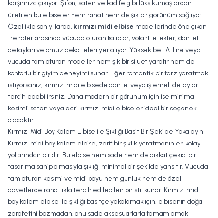
karşımıza çıkıyor. Şifon, saten ve kadife gibi lüks kumaşlardan
üretilen bu elbiseler hem rahat hem de şık bir görünüm sağlıyor.
Özellikle son yıllarda,
kırmızı midi elbise
modellerinde öne çıkan
trendler arasında vücuda oturan kalıplar, volanlı etekler, dantel
detayları ve omuz dekolteleri yer alıyor. Yüksek bel, A-line veya
vücuda tam oturan modeller hem şık bir siluet yaratır hem de
konforlu bir giyim deneyimi sunar. Eğer romantik bir tarz yaratmak
istiyorsanız, kırmızı midi elbisede dantel veya işlemeli detaylar
tercih edebilirsiniz. Daha modern bir görünüm için ise minimal
kesimli saten veya deri kırmızı midi elbiseler ideal bir seçenek
olacaktır.
Kırmızı Midi Boy Kalem Elbise ile Şıklığı Basit Bir Şekilde Yakalayın
Kırmızı midi boy kalem elbise, zarif bir şıklık yaratmanın en kolay
yollarından biridir. Bu elbise hem sade hem de dikkat çekici bir
tasarıma sahip olmasıyla şıklığı minimal bir şekilde yansıtır. Vücuda
tam oturan kesimi ve midi boyu hem günlük hem de özel
davetlerde rahatlıkla tercih edilebilen bir stil sunar.
Kırmızı midi
boy kalem elbise
ile şıklığı basitçe yakalamak için, elbisenin doğal
zarafetini bozmadan, onu sade aksesuarlarla tamamlamak