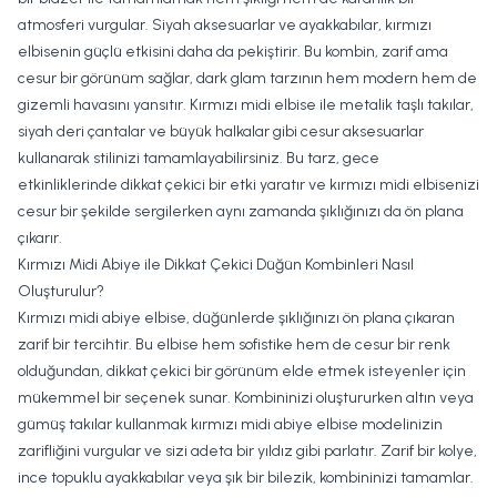
atmosferi vurgular. Siyah aksesuarlar ve ayakkabılar, kırmızı
elbisenin güçlü etkisini daha da pekiştirir. Bu kombin, zarif ama
cesur bir görünüm sağlar, dark glam tarzının hem modern hem de
gizemli havasını yansıtır. Kırmızı midi elbise ile metalik taşlı takılar,
siyah deri çantalar ve büyük halkalar gibi cesur aksesuarlar
kullanarak stilinizi tamamlayabilirsiniz. Bu tarz, gece
etkinliklerinde dikkat çekici bir etki yaratır ve kırmızı midi elbisenizi
cesur bir şekilde sergilerken aynı zamanda şıklığınızı da ön plana
çıkarır.
Kırmızı Midi Abiye ile Dikkat Çekici Düğün Kombinleri Nasıl
Oluşturulur?
Kırmızı midi abiye elbise, düğünlerde şıklığınızı ön plana çıkaran
zarif bir tercihtir. Bu elbise hem sofistike hem de cesur bir renk
olduğundan, dikkat çekici bir görünüm elde etmek isteyenler için
mükemmel bir seçenek sunar. Kombininizi oluştururken altın veya
gümüş takılar kullanmak
kırmızı midi abiye elbise
modelinizin
zarifliğini vurgular ve sizi adeta bir yıldız gibi parlatır. Zarif bir kolye,
ince topuklu ayakkabılar veya şık bir bilezik, kombininizi tamamlar.