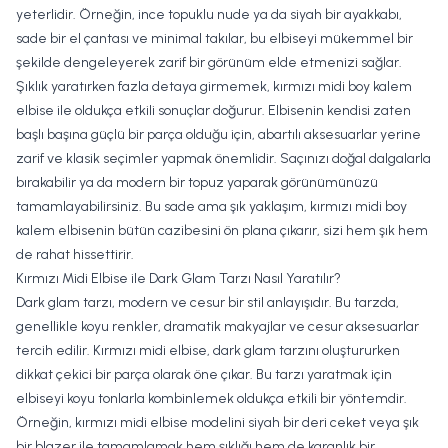
yeterlidir. Örneğin, ince topuklu nude ya da siyah bir ayakkabı,
sade bir el çantası ve minimal takılar, bu elbiseyi mükemmel bir
şekilde dengeleyerek zarif bir görünüm elde etmenizi sağlar.
Şıklık yaratırken fazla detaya girmemek, kırmızı midi boy kalem
elbise ile oldukça etkili sonuçlar doğurur. Elbisenin kendisi zaten
başlı başına güçlü bir parça olduğu için, abartılı aksesuarlar yerine
zarif ve klasik seçimler yapmak önemlidir. Saçınızı doğal dalgalarla
bırakabilir ya da modern bir topuz yaparak görünümünüzü
tamamlayabilirsiniz. Bu sade ama şık yaklaşım, kırmızı midi boy
kalem elbisenin bütün cazibesini ön plana çıkarır, sizi hem şık hem
de rahat hissettirir.
Kırmızı Midi Elbise ile Dark Glam Tarzı Nasıl Yaratılır?
Dark glam tarzı, modern ve cesur bir stil anlayışıdır. Bu tarzda,
genellikle koyu renkler, dramatik makyajlar ve cesur aksesuarlar
tercih edilir. Kırmızı midi elbise, dark glam tarzını oluştururken
dikkat çekici bir parça olarak öne çıkar. Bu tarzı yaratmak için
elbiseyi koyu tonlarla kombinlemek oldukça etkili bir yöntemdir.
Örneğin,
kırmızı midi elbise
modelini siyah bir deri ceket veya şık
bir blazer ile tamamlamak hem şıklığı hem de karanlık bir