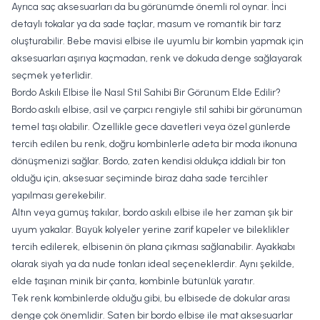
Ayrıca saç aksesuarları da bu görünümde önemli rol oynar. İnci
detaylı tokalar ya da sade taçlar, masum ve romantik bir tarz
oluşturabilir. Bebe mavisi elbise ile uyumlu bir kombin yapmak için
aksesuarları aşırıya kaçmadan, renk ve dokuda denge sağlayarak
seçmek yeterlidir.
Bordo Askılı Elbise İle Nasıl Stil Sahibi Bir Görünüm Elde Edilir?
Bordo askılı elbise
, asil ve çarpıcı rengiyle stil sahibi bir görünümün
temel taşı olabilir. Özellikle gece davetleri veya özel günlerde
tercih edilen bu renk, doğru kombinlerle adeta bir moda ikonuna
dönüşmenizi sağlar. Bordo, zaten kendisi oldukça iddialı bir ton
olduğu için, aksesuar seçiminde biraz daha sade tercihler
yapılması gerekebilir.
Altın veya gümüş takılar, bordo askılı elbise ile her zaman şık bir
uyum yakalar. Büyük kolyeler yerine zarif küpeler ve bileklikler
tercih edilerek, elbisenin ön plana çıkması sağlanabilir. Ayakkabı
olarak siyah ya da nude tonları ideal seçeneklerdir. Aynı şekilde,
elde taşınan minik bir çanta, kombinle bütünlük yaratır.
Tek renk kombinlerde olduğu gibi, bu elbisede de dokular arası
denge çok önemlidir. Saten bir bordo elbise ile mat aksesuarlar