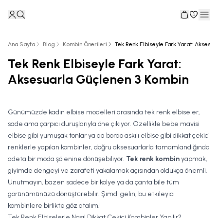
0
Ana Sayfa
Blog
Kombin Önerileri
Tek Renk Elbiseyle Fark Yarat: Aksesu
Tek Renk Elbiseyle Fark Yarat:
Aksesuarla Güçlenen 3 Kombin
Günümüzde kadın elbise modelleri arasında tek renk elbiseler,
sade ama çarpıcı duruşlarıyla öne çıkıyor. Özellikle bebe mavisi
elbise gibi yumuşak tonlar ya da bordo askılı elbise gibi dikkat çekici
renklerle yapılan kombinler, doğru aksesuarlarla tamamlandığında
adeta bir moda şölenine dönüşebiliyor.
Tek renk kombin
yapmak,
giyimde dengeyi ve zarafeti yakalamak açısından oldukça önemli.
Unutmayın, bazen sadece bir kolye ya da çanta bile tüm
görünümünüzü dönüştürebilir. Şimdi gelin, bu etkileyici
kombinlere birlikte göz atalım!
Tek Renk Elbiselerle Nasıl Dikkat Çekici Kombinler Yapılır?