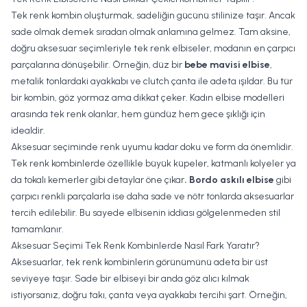
Tek renk kombin oluşturmak, sadeliğin gücünü stilinize taşır. Ancak
sade olmak demek sıradan olmak anlamına gelmez. Tam aksine,
doğru aksesuar seçimleriyle tek renk elbiseler, modanın en çarpıcı
parçalarına dönüşebilir. Örneğin, düz bir
bebe mavisi elbise
,
metalik tonlardaki ayakkabı ve clutch çanta ile adeta ışıldar. Bu tür
bir kombin, göz yormaz ama dikkat çeker. Kadın elbise modelleri
arasında tek renk olanlar, hem gündüz hem gece şıklığı için
idealdir.
Aksesuar seçiminde renk uyumu kadar doku ve form da önemlidir.
Tek renk kombinlerde özellikle büyük küpeler, katmanlı kolyeler ya
da tokalı kemerler gibi detaylar öne çıkar
. Bordo askılı elbise
gibi
çarpıcı renkli parçalarla ise daha sade ve nötr tonlarda aksesuarlar
tercih edilebilir. Bu sayede elbisenin iddiası gölgelenmeden stil
tamamlanır.
Aksesuar Seçimi Tek Renk Kombinlerde Nasıl Fark Yaratır?
Aksesuarlar, tek renk kombinlerin görünümünü adeta bir üst
seviyeye taşır. Sade bir elbiseyi bir anda göz alıcı kılmak
istiyorsanız, doğru takı, çanta veya ayakkabı tercihi şart. Örneğin,