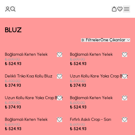
0
BLUZ
Filtreler
Öne Çıkanlar
Bağlamalı Keten Yelek
Bağlamalı Keten Yelek
25% OFF
25% OFF
₺ 699.90
₺ 699.90
₺ 524.93
₺ 524.93
Delikli Triko Kısa Kollu Bluz
Uzun Kollu Kare Yaka Crop Bluz
25% OFF
25% OFF
₺ 499.90
₺ 499.90
₺ 374.93
₺ 374.93
Uzun Kollu Kare Yaka Crop Bluz
Bağlamalı Keten Yelek
25% OFF
25% OFF
₺ 499.90
₺ 699.90
₺ 374.93
₺ 524.93
Bağlamalı Keten Yelek
Fırfırlı Askılı Crop - Sarı
25% OFF
25% OFF
₺ 699.90
₺ 699.90
₺ 524.93
₺ 524.93