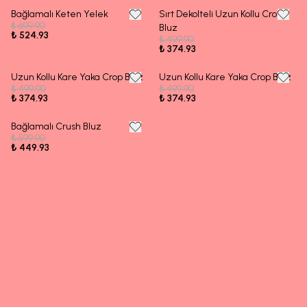
Bağlamalı Keten Yelek
Sırt Dekolteli Uzun Kollu Crop
25% OFF
25% OFF
₺ 699.90
Bluz
₺ 524.93
₺ 499.90
₺ 374.93
Uzun Kollu Kare Yaka Crop Bluz
Uzun Kollu Kare Yaka Crop Bluz
25% OFF
25% OFF
₺ 499.90
₺ 499.90
₺ 374.93
₺ 374.93
Bağlamalı Crush Bluz
25% OFF
₺ 599.90
₺ 449.93