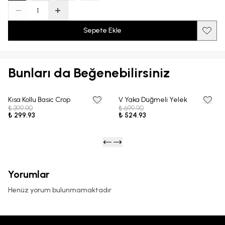
Sepete Ekle
Bunları da Beğenebilirsiniz
Kısa Kollu Basic Crop
V Yaka Düğmeli Yelek
25% OFF
25% OFF
₺ 399.90
₺ 699.90
₺ 299.93
₺ 524.93
Yorumlar
Henüz yorum bulunmamaktadır