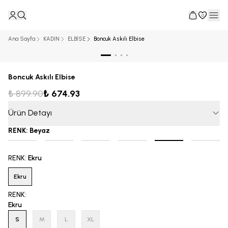
0
Ana Sayfa
KADIN
ELBİSE
Boncuk Askılı Elbise
Boncuk Askılı Elbise
₺ 899.90
₺ 674.93
Ürün Detayı
RENK
:
Beyaz
RENK
:
Ekru
Ekru
RENK
:
Ekru
S
M
L
XL