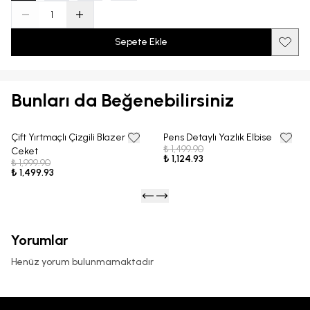
Sepete Ekle
Bunları da Beğenebilirsiniz
Çift Yırtmaçlı Çizgili Blazer
Pens Detaylı Yazlık Elbise
25% OFF
25% OFF
₺ 1,499.90
Ceket
₺ 1,124.93
₺ 1,999.90
₺ 1,499.93
Yorumlar
Henüz yorum bulunmamaktadır