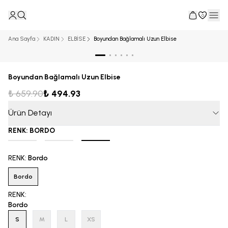
0
Ana Sayfa
KADIN
ELBİSE
Boyundan Bağlamalı Uzun Elbise
Boyundan Bağlamalı Uzun Elbise
₺ 659.90
₺ 494.93
Ürün Detayı
RENK
:
BORDO
RENK
:
Bordo
Bordo
RENK
:
Bordo
S
M
L
XS