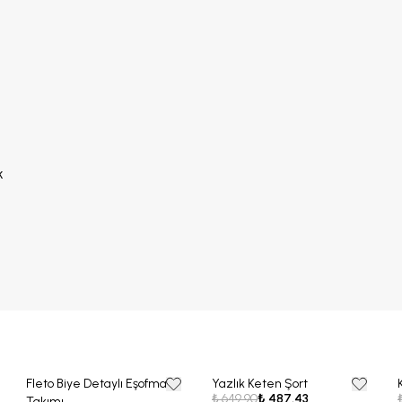
k
Fleto Biye Detaylı Eşofman
Yazlık Keten Şort
25% OFF
25% OFF
₺ 649.90
₺ 487.43
Takımı