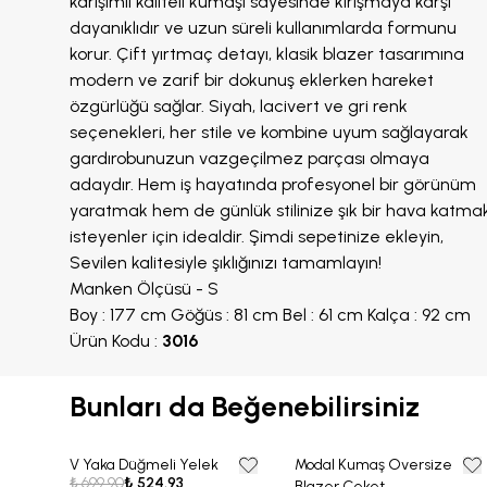
karışımlı kaliteli kumaşı sayesinde kırışmaya karşı
dayanıklıdır ve uzun süreli kullanımlarda formunu
korur. Çift yırtmaç detayı, klasik blazer tasarımına
modern ve zarif bir dokunuş eklerken hareket
özgürlüğü sağlar. Siyah, lacivert ve gri renk
seçenekleri, her stile ve kombine uyum sağlayarak
gardırobunuzun vazgeçilmez parçası olmaya
adaydır. Hem iş hayatında profesyonel bir görünüm
yaratmak hem de günlük stilinize şık bir hava katma
isteyenler için idealdir. Şimdi sepetinize ekleyin,
Sevilen kalitesiyle şıklığınızı tamamlayın!
Manken Ölçüsü - S
Boy : 177 cm Göğüs : 81 cm Bel : 61 cm Kalça : 92 cm
Ürün Kodu :
3016
Bunları da Beğenebilirsiniz
V Yaka Düğmeli Yelek
Modal Kumaş Oversize
25% OFF
25% OFF
₺ 699.90
₺ 524.93
Blazer Ceket