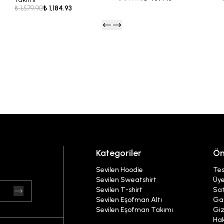
₺ 1,579.90
₺ 1,184.93
Kategoriler
Ön
Sevilen Hoodie
Tes
Sevilen Sweatshirt
Üye
Sevilen T-shirt
Sat
Sevilen Eşofman Altı
Gar
Sevilen Eşofman Takımı
Giz
Ha