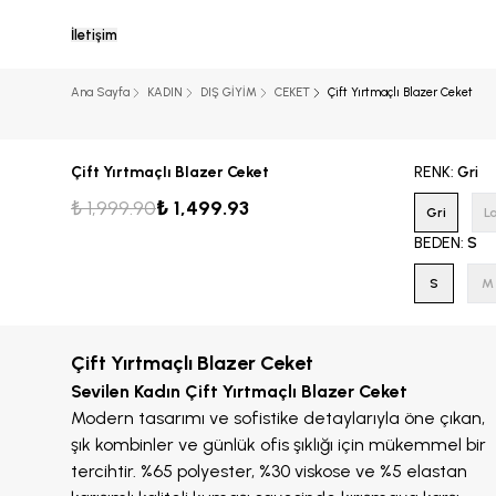
İletişim
Ana Sayfa
KADIN
DIŞ GİYİM
CEKET
Çift Yırtmaçlı Blazer Ceket
Çift Yırtmaçlı Blazer Ceket
RENK
:
Gri
₺ 1,999.90
₺ 1,499.93
Gri
L
BEDEN
:
S
S
M
Çift Yırtmaçlı Blazer Ceket
Sevilen Kadın Çift Yırtmaçlı Blazer Ceket
Modern tasarımı ve sofistike detaylarıyla öne çıkan,
şık kombinler ve günlük ofis şıklığı için mükemmel bir
tercihtir. %65 polyester, %30 viskose ve %5 elastan