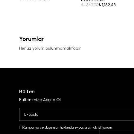
₺ 1,549.90
₺ 1,162.43
Yorumlar
Henüz yorum bulunmamaktadır
Bülten
Bültenimize Abone Ol
Kampanya ve duyurular hakkında e-posta almak istiyorum.