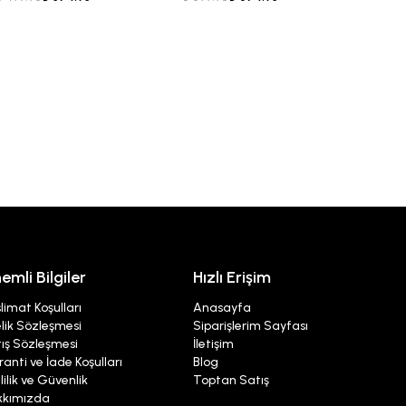
₺ 649.
emli Bilgiler
Hızlı Erişim
limat Koşulları
Anasayfa
lik Sözleşmesi
Siparişlerim Sayfası
ış Sözleşmesi
İletişim
anti ve İade Koşulları
Blog
lilik ve Güvenlik
Toptan Satış
kkımızda