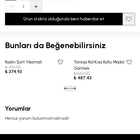
Ürün stokta olduğunda beni haberdar et
Bunları da Beğenebilirsiniz
Kadın Şort Yıkamalı
Yarasa Kol Kısa Kollu Modal
25% OFF
25% OFF
₺ 499.90
Gömlek
₺ 374.93
₺ 649.90
₺ 487.43
Yorumlar
Henüz yorum bulunmamaktadır