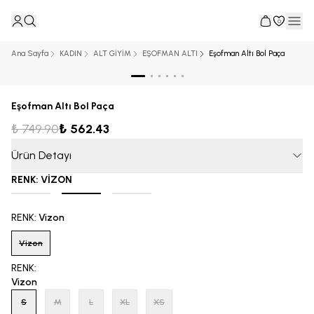
0
Ana Sayfa
KADIN
ALT GİYİM
EŞOFMAN ALTI
Eşofman Altı Bol Paça
Eşofman Altı Bol Paça
₺ 749.90
₺ 562.43
Ürün Detayı
RENK
:
VİZON
RENK
:
Vizon
Vizon
RENK
:
Vizon
S
M
L
XL
XS