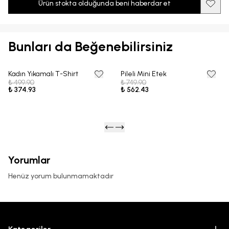
Ürün stokta olduğunda beni haberdar et
Bunları da Beğenebilirsiniz
Kadın Yıkamalı T-Shirt
Pileli Mini Etek
25% OFF
25% OFF
₺ 499.90
₺ 749.90
₺ 374.93
₺ 562.43
Yorumlar
Henüz yorum bulunmamaktadır