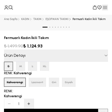
0
Ana Sayfa
KADIN
TAKIM
EŞOFMAN TAKIMI
Fermuarlı Kadın İkili Takım
Fermuarlı Kadın İkili Takım
₺ 1,499.90
₺ 1,124.93
Ürün Detayı
S
M
L
XL
RENK
:
Kahverengi
Kahverengi
Lacivert
Gri
Siyah
RENK
:
Kahverengi