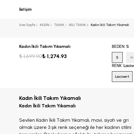
İletişim
Ana Sayfa
KADIN
TAKIM
İKİLİ TAKIM
Kadın İkili Takım Yıkamalı
Kadın İkili Takım Yıkamalı
BEDEN
:
S
₺ 1,699.90
₺ 1,274.93
S
M
RENK
:
Laciv
Lacivert
Kadın İkili Takım Yıkamalı
Kadın İkili Takım Yıkamalı
Sevilen Kadın İkili Takım Yıkamalı, mavi, siyah ve gri
olmak üzere 3 şık renk seçeneği ile her kadının stilini