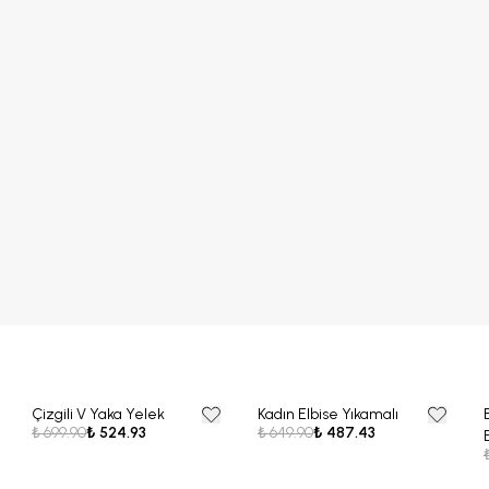
Çizgili V Yaka Yelek
Kadın Elbise Yıkamalı
25% OFF
25% OFF
₺ 699.90
₺ 524.93
₺ 649.90
₺ 487.43