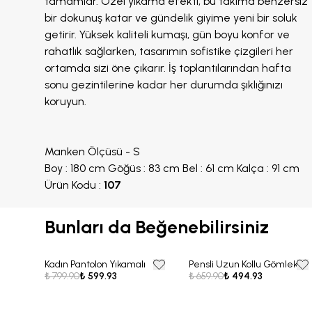
tamamlar. Özel yıkama efekti, bu takıma benzersiz
bir dokunuş katar ve gündelik giyime yeni bir soluk
getirir. Yüksek kaliteli kumaşı, gün boyu konfor ve
rahatlık sağlarken, tasarımın sofistike çizgileri her
ortamda sizi öne çıkarır. İş toplantılarından hafta
sonu gezintilerine kadar her durumda şıklığınızı
koruyun.
Manken Ölçüsü - S
Boy : 180 cm Göğüs : 83 cm Bel : 61 cm Kalça : 91 cm
Ürün Kodu :
107
Bunları da Beğenebilirsiniz
Kadın Pantolon Yıkamalı
Pensli Uzun Kollu Gömlek
25% OFF
25% OFF
₺ 799.90
₺ 599.93
₺ 659.90
₺ 494.93