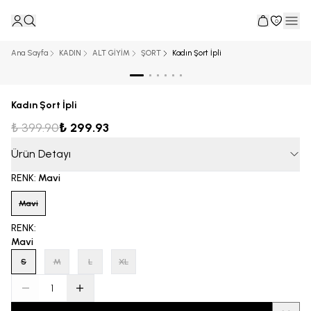
0
Ana Sayfa
KADIN
ALT GİYİM
ŞORT
Kadın Şort İpli
Kadın Şort İpli
₺ 399.90
₺ 299.93
Ürün Detayı
RENK
:
Mavi
Mavi
RENK
:
Mavi
S
M
L
XL