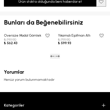
Ürün stokta olduğunda beni haberdar et
Bunları da Beğenebilirsiniz
Oversize Modal Gömlek
Yıkamalı Eşofman Altı
25% OFF
25% OFF
₺ 749.90
₺ 799.90
₺ 562.43
₺ 599.93
Yorumlar
Henüz yorum bulunmamaktadır
Kategoriler