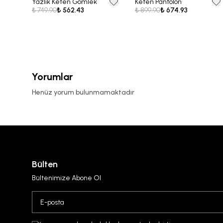
Yazlık Keten Gömlek
Keten Pantolon
25% OFF
25% OFF
₺ 749.90
₺ 562.43
₺ 899.90
₺ 674.93
Yorumlar
Henüz yorum bulunmamaktadır
Bülten
Bültenimize Abone Ol