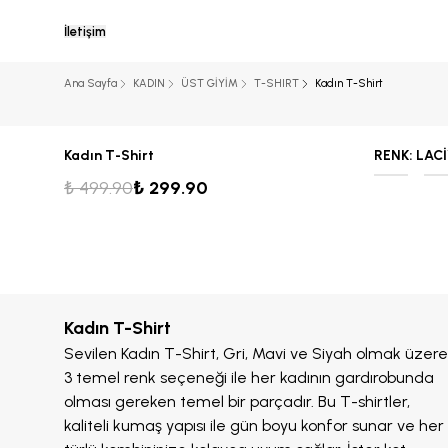
İletişim
Ana Sayfa
KADIN
ÜST GİYİM
T-SHIRT
Kadın T-Shirt
Kadın T-Shirt
RENK
:
LAC
₺ 499.90
₺ 299.90
Kadın T-Shirt
Sevilen Kadın T-Shirt, Gri, Mavi ve Siyah olmak üzere
3 temel renk seçeneği ile her kadının gardırobunda
olması gereken temel bir parçadır. Bu T-shirtler,
kaliteli kumaş yapısı ile gün boyu konfor sunar ve her