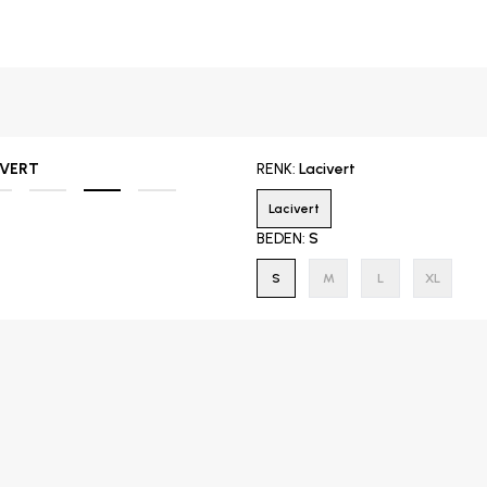
İVERT
RENK
:
Lacivert
Lacivert
BEDEN
:
S
S
M
L
XL