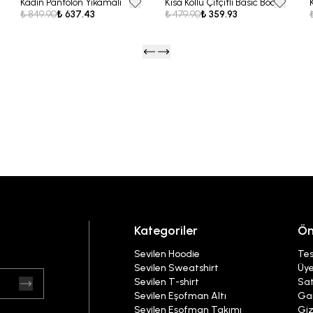
Kadın Pantolon Yıkamalı
Kısa Kollu Çıtçıtlı Basic Body
25% OFF
25% OFF
₺ 849.90
₺ 637.43
₺ 479.90
₺ 359.93
Kategoriler
Ön
Sevilen Hoodie
Tes
Sevilen Sweatshirt
Üye
Sevilen T-shirt
Sat
Sevilen Eşofman Altı
Gar
Sevilen Eşofman Takımı
Giz