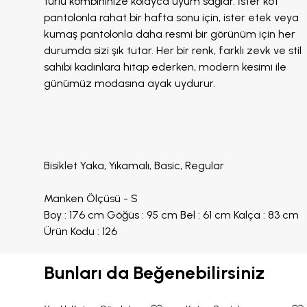
türlü kombininize kolayca uyum sağlar. İster kot
pantolonla rahat bir hafta sonu için, ister etek veya
kumaş pantolonla daha resmi bir görünüm için her
durumda sizi şık tutar. Her bir renk, farklı zevk ve stil
sahibi kadınlara hitap ederken, modern kesimi ile
günümüz modasına ayak uydurur.
Bisiklet Yaka, Yıkamalı, Basic, Regular
Manken Ölçüsü - S
Boy : 176 cm Göğüs : 95 cm Bel : 61 cm Kalça : 83 cm
Ürün Kodu : 126
Bunları da Beğenebilirsiniz