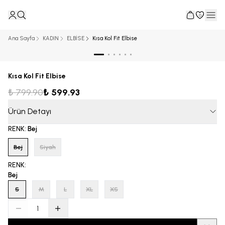
0
Ana Sayfa
KADIN
ELBİSE
Kısa Kol Fit Elbise
Kısa Kol Fit Elbise
₺ 799.90
₺ 599.93
Ürün Detayı
RENK
:
Bej
Bej
Siyah
RENK
:
Bej
S
M
L
XL
XS