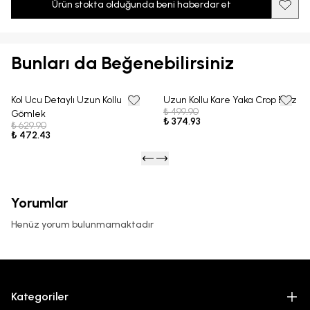
Ürün stokta olduğunda beni haberdar et
Bunları da Beğenebilirsiniz
Kol Ucu Detaylı Uzun Kollu
Uzun Kollu Kare Yaka Crop Bluz
25% OFF
25% OFF
₺ 499.90
Gömlek
₺ 374.93
₺ 629.90
₺ 472.43
Yorumlar
Henüz yorum bulunmamaktadır
Kategoriler