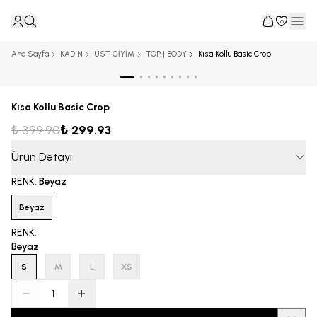
0
Ana Sayfa
KADIN
ÜST GİYİM
TOP | BODY
Kısa Kollu Basic Crop
Kısa Kollu Basic Crop
₺ 399.90
₺ 299.93
Ürün Detayı
RENK
:
Beyaz
Beyaz
RENK
:
Beyaz
S
M
L
XS