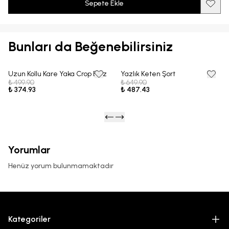
Sepete Ekle
Bunları da Beğenebilirsiniz
Uzun Kollu Kare Yaka Crop Bluz
Yazlık Keten Şort
25% OFF
25% OFF
₺ 499.90
₺ 649.90
₺ 374.93
₺ 487.43
Yorumlar
Henüz yorum bulunmamaktadır
Kategoriler