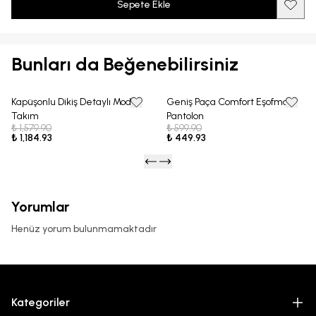
Sepete Ekle
Bunları da Beğenebilirsiniz
Kapüşonlu Dikiş Detaylı Modal
Geniş Paça Comfort Eşofman
25% OFF
25% OFF
Takım
Pantolon
₺ 1,579.90
₺ 599.90
₺ 1,184.93
₺ 449.93
Yorumlar
Henüz yorum bulunmamaktadır
Kategoriler