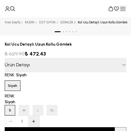
0
Ana Sayfa
KADIN
ÜST GİYİM
GÖMLEK
Kol Ucu Detaylı Uzun Kollu Gömlek
Kol Ucu Detaylı Uzun Kollu Gömlek
₺ 629.90
₺ 472.43
Ürün Detayı
RENK
:
Siyah
Siyah
RENK
:
Siyah
S
M
L
XL