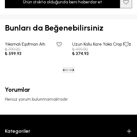
Ürün stokta olduğunda beni haberdar et
Bunları da Beğenebilirsiniz
Yıkamalı Eşofman Altı
Uzun Kollu Kare Yaka Crop Bluz
25% OFF
25% OFF
₺ 799.90
₺ 499.90
₺ 599.93
₺ 374.93
Yorumlar
Henüz yorum bulunmamaktadır
Kategoriler