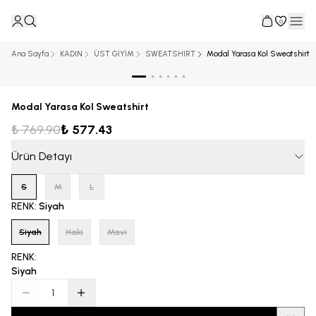
0
Ana Sayfa
KADIN
ÜST GİYİM
SWEATSHIRT
Modal Yarasa Kol Sweatshirt
Modal Yarasa Kol Sweatshirt
₺ 769.90
₺ 577.43
Ürün Detayı
S
M
L
RENK
:
Siyah
Siyah
Haki
Mavi
RENK
:
Siyah