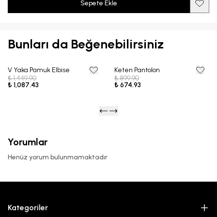
Sepete Ekle
Bunları da Beğenebilirsiniz
V Yaka Pamuk Elbise
Keten Pantolon
25% OFF
25% OFF
₺ 1,449.90
₺ 899.90
₺ 1,087.43
₺ 674.93
Yorumlar
Henüz yorum bulunmamaktadır
Kategoriler