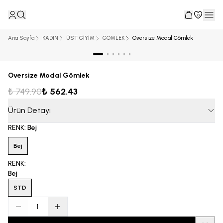
0
Ana Sayfa
KADIN
ÜST GİYİM
GÖMLEK
Oversize Modal Gömlek
Oversize Modal Gömlek
₺ 749.90
₺ 562.43
Ürün Detayı
RENK
:
Bej
Bej
RENK
:
Bej
STD