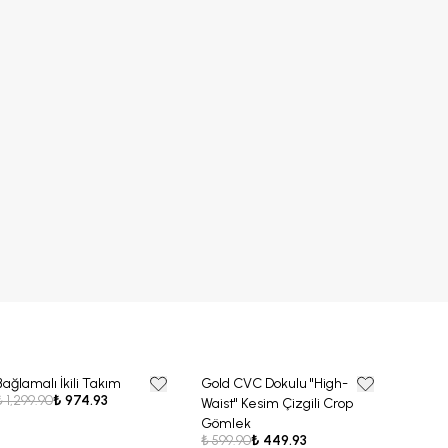
Bağlamalı İkili Takım
Gold CVC Dokulu "High-
Bel Pi
25% OFF
25% OFF
25%
₺ 1,299.90
₺ 974.93
Waist" Kesim Çizgili Crop
Kemer
₺ 1,89
Gömlek
₺ 599.90
₺ 449.93