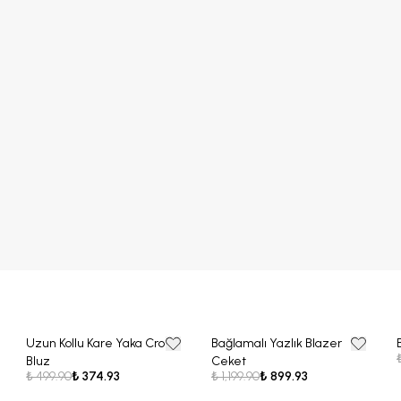
Uzun Kollu Kare Yaka Crop
Bağlamalı Yazlık Blazer
25% OFF
25% OFF
Bluz
Ceket
₺ 499.90
₺ 374.93
₺ 1,199.90
₺ 899.93