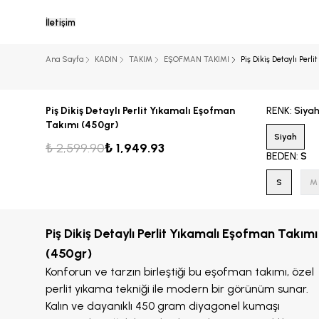
İletişim
Ana Sayfa
KADIN
TAKIM
EŞOFMAN TAKIMI
Piş Dikiş Detaylı Perl
Piş Dikiş Detaylı Perlit Yıkamalı Eşofman
RENK
:
Siya
Takımı (450gr)
Siyah
₺ 2,599.90
₺ 1,949.93
BEDEN
:
S
S
M
Piş Dikiş Detaylı Perlit Yıkamalı Eşofman Takımı
(450gr)
Konforun ve tarzın birleştiği bu eşofman takımı, özel
perlit yıkama tekniği ile modern bir görünüm sunar.
Kalın ve dayanıklı 450 gram diyagonel kumaşı