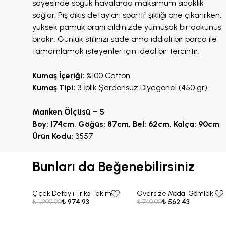
sayesinde soğuk havalarda maksimum sıcaklık
sağlar. Piş dikiş detayları sportif şıklığı öne çıkarırken,
yüksek pamuk oranı cildinizde yumuşak bir dokunuş
bırakır. Günlük stilinizi sade ama iddialı bir parça ile
tamamlamak isteyenler için ideal bir tercihtir.
Kumaş İçeriği:
%100 Cotton
Kumaş Tipi:
3 İplik Şardonsuz Diyagonel (450 gr)
Manken Ölçüsü – S
Boy: 174cm, Göğüs: 87cm, Bel: 62cm, Kalça: 90cm
Ürün Kodu:
3557
Bunları da Beğenebilirsiniz
Çiçek Detaylı Triko Takım
Oversize Modal Gömlek
25% OFF
25% OFF
₺ 1,299.90
₺ 974.93
₺ 749.90
₺ 562.43