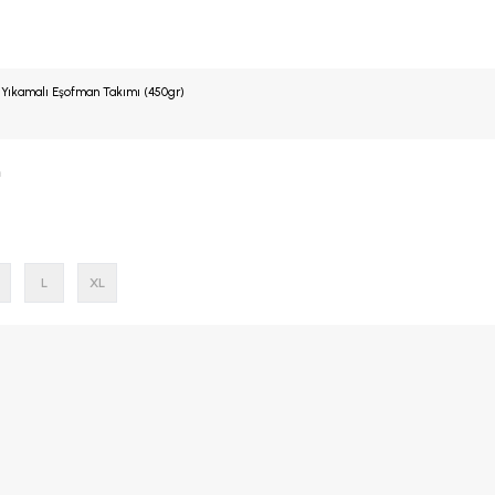
it Yıkamalı Eşofman Takımı (450gr)
h
L
XL