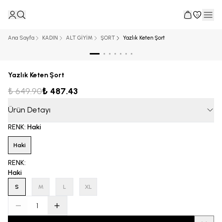
0
Ana Sayfa
KADIN
ALT GİYİM
ŞORT
Yazlık Keten Şort
Yazlık Keten Şort
₺ 649.90
₺ 487.43
Ürün Detayı
RENK
:
Haki
Haki
RENK
:
Haki
S
M
L
XL