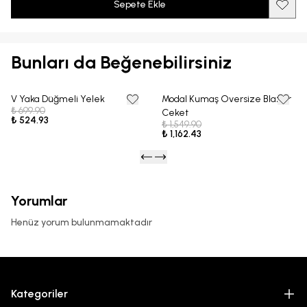
Sepete Ekle
Bunları da Beğenebilirsiniz
V Yaka Düğmeli Yelek
Modal Kumaş Oversize Blazer
25% OFF
25% OFF
₺ 699.90
Ceket
₺ 524.93
₺ 1,549.90
₺ 1,162.43
Yorumlar
Henüz yorum bulunmamaktadır
Kategoriler