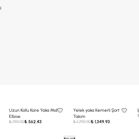
i
Uzun Kollu Kare Yaka Midi
Yelek yaka Kemerli Şort
25% OFF
25% OFF
Elbise
Takım
₺ 749.90
₺ 562.43
₺ 1,799.90
₺ 1,349.93