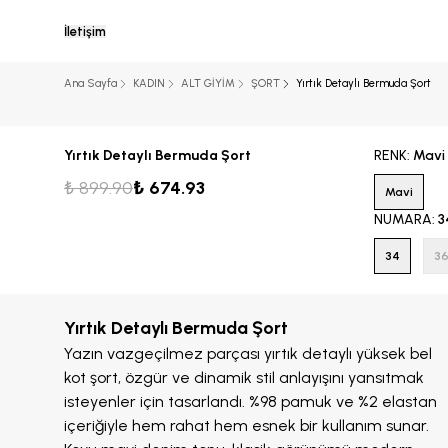
İletişim
Ana Sayfa
KADIN
ALT GİYİM
ŞORT
Yırtık Detaylı Bermuda Şort
Yırtık Detaylı Bermuda Şort
RENK
:
Mavi
₺ 899.90
₺ 674.93
Mavi
NUMARA
:
3
34
3
Yırtık Detaylı Bermuda Şort
Yazın vazgeçilmez parçası yırtık detaylı yüksek bel
kot şort, özgür ve dinamik stil anlayışını yansıtmak
isteyenler için tasarlandı. %98 pamuk ve %2 elastan
içeriğiyle hem rahat hem esnek bir kullanım sunar.