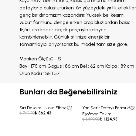
Koyu mavi denim tonu, klasik görünümü modern
detaylarla buluştururken, ön yüzeydeki yırtık efektler
genç bir dinamizm kazandırır. Yüksek bel kesimi,
vücut formunu dengelerken crop bluzlardan basic
tişörtlere kadar birçok parçayla kolayca
kombinlenebilir. Günlük stilinize enerjik bir
tamamlayıcı arıyorsanız bu model tam size göre.
Manken Ölçüsü - S
Boy : 175 cm Göğüs : 86 cm Bel : 62 cm Kalça : 89 cm
Ürün Kodu : SET57
Bunları da Beğenebilirsiniz
Sırt Dekolteli Uzun Elbise
Yan Şerit Detaylı Fermuarlı
25% OFF
25% OFF
₺ 749.90
₺ 562.43
Eşofman Takımı
₺ 1,499.90
₺ 1,124.93