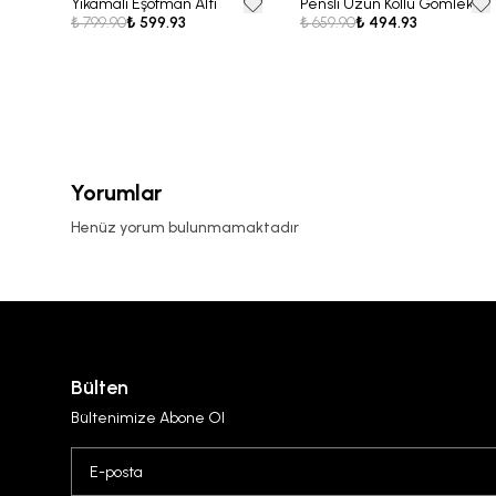
Yıkamalı Eşofman Altı
Pensli Uzun Kollu Gömlek
25% OFF
25% OFF
₺ 799.90
₺ 599.93
₺ 659.90
₺ 494.93
Yorumlar
Henüz yorum bulunmamaktadır
Bülten
Bültenimize Abone Ol