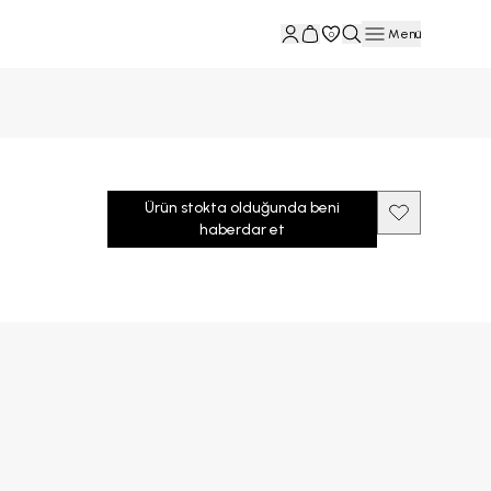
Menü
0
Ürün stokta olduğunda beni
haberdar et