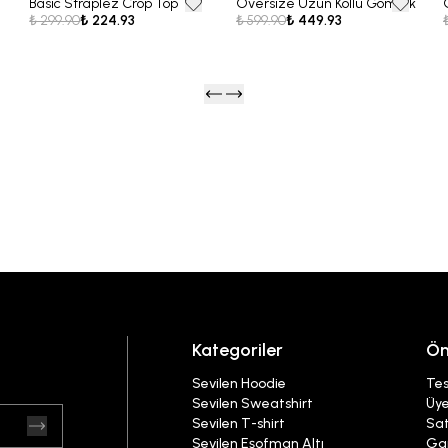
Basic Straplez Crop Top
Oversize Uzun Kollu Gömlek
25% OFF
25% OFF
₺ 299.90
₺ 224.93
₺ 599.90
₺ 449.93
Kategoriler
Ön
Sevilen Hoodie
Tes
Sevilen Sweatshirt
Üye
Sevilen T-shirt
Sat
Sevilen Eşofman Altı
Gar