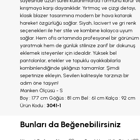
sayesinde uzun süreli kullanımlarda formunu korur v
kırışmaya karşı dayanıklıdır. Yırtmaç ve çizgi detayı,
klasik blazer tasarımına modern bir hava katarak
hareket özgürlüğü sağlar. Siyah, lacivert ve gri renk
seçenekleri ile her stile ve kombine kolayca uyum
sağlar. Hem ofis ortamında profesyonel bir görünüm
yaratmak hem de günlük stilinize zarif bir dokunuş
eklemek isteyenler için idealdir. Yüksek bel
pantolonlar, etekler ve topuklu ayakkabılarla
kombinlendiğinde şıklığınızı tamamlar. Şimdi
sepetinize ekleyin, Sevilen kalitesiyle tarzınızı bir
adım öne taşıyın!
Manken Ölçüsü - S
Boy : 177 cm Göğüs : 81 cm Bel : 61 cm Kalça : 92 cm
Ürün Kodu :
3041-1
Bunları da Beğenebilirsiniz