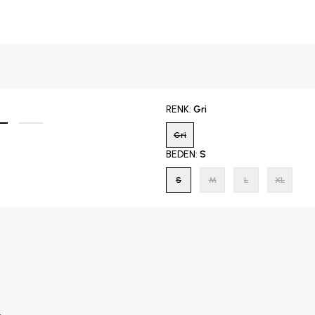
RENK
:
Gri
Gri
BEDEN
:
S
S
M
L
XL