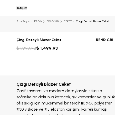
İletişim
Ana Sayfa
KADIN
DIŞ GİYİM
CEKET
Çizgi Detaylı Blazer Ceket
Çizgi Detaylı Blazer Ceket
RENK
:
GRİ
₺ 1,999.90
₺ 1,499.93
Çizgi Detaylı Blazer Ceket
Zarif tasarımı ve modern detaylarıyla stilinize
sofistike bir dokunuş katacak, şık kombinler ve günlük
ofis şıklığı için mükemmel bir tercihtir. %65 polyester,
%30 viskose ve %5 elastan karışımlı kaliteli kumaşı