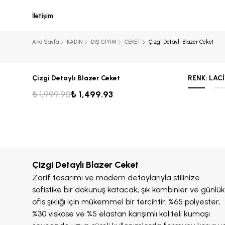
İletişim
Ana Sayfa
KADIN
DIŞ GİYİM
CEKET
Çizgi Detaylı Blazer Ceket
Çizgi Detaylı Blazer Ceket
RENK
:
LAC
₺ 1,999.90
₺ 1,499.93
Çizgi Detaylı Blazer Ceket
Zarif tasarımı ve modern detaylarıyla stilinize
sofistike bir dokunuş katacak, şık kombinler ve günlük
ofis şıklığı için mükemmel bir tercihtir. %65 polyester,
%30 viskose ve %5 elastan karışımlı kaliteli kumaşı