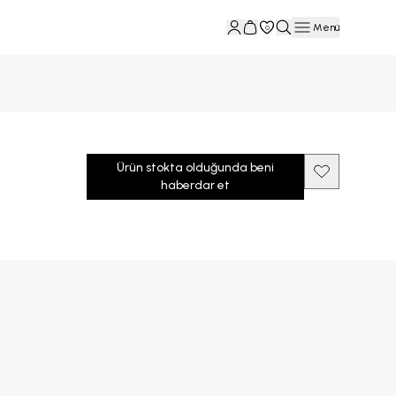
Menü
0
Ürün stokta olduğunda beni
haberdar et