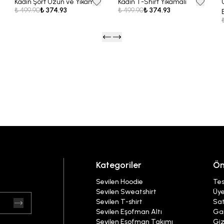
Kadın Şort Uzun ve Yıkamalı
Kadın T-Shirt Yıkamalı
25% OFF
25% OFF
₺ 499.90
₺ 374.93
₺ 499.90
₺ 374.93
Kategoriler
Ön
Sevilen Hoodie
Tes
Sevilen Sweatshirt
Üye
Sevilen T-shirt
Sat
Sevilen Eşofman Altı
Gar
Sevilen Eşofman Takımı
Giz