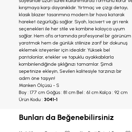
sayesinde uzun süreli kullanımlarda formunu korur v
kırışmaya karşı dayanıklıdır. Yırtmaç ve çizgi detayı,
klasik blazer tasarımına modern bir hava katarak
hareket özgürlüğü sağlar. Siyah, lacivert ve gri renk
seçenekleri ile her stile ve kombine kolayca uyum
sağlar. Hem ofis ortamında profesyonel bir görünüm
yaratmak hem de günlük stilinize zarif bir dokunuş
eklemek isteyenler için idealdir. Yüksek bel
pantolonlar, etekler ve topuklu ayakkabılarla
kombinlendiğinde şıklığınızı tamamlar. Şimdi
sepetinize ekleyin, Sevilen kalitesiyle tarzınızı bir
adım öne taşıyın!
Manken Ölçüsü - S
Boy : 177 cm Göğüs : 81 cm Bel : 61 cm Kalça : 92 cm
Ürün Kodu :
3041-1
Bunları da Beğenebilirsiniz