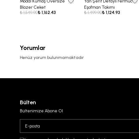
Modal Kumaş Oversize
Yan Şerit Detaylı Fermuarlı
25% OFF
25% OFF
Blazer Ceket
Eşofman Takımı
₺ 1,549.90
₺ 1,162.43
₺ 1,499.90
₺ 1,124.93
Yorumlar
Henüz yorum bulunmamaktadır
Bülten
Bültenimize Abone Ol