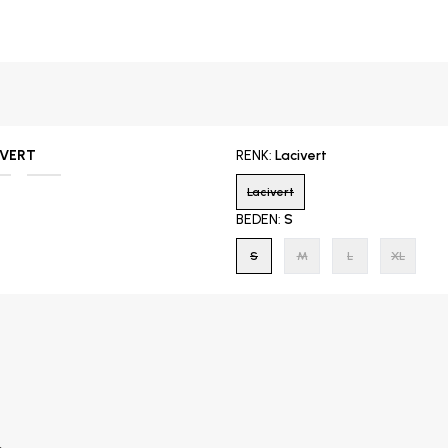
İVERT
RENK
:
Lacivert
Lacivert
BEDEN
:
S
S
M
L
XL