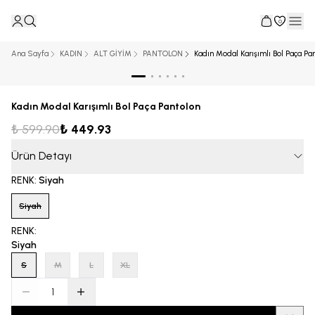
0
Ana Sayfa
KADIN
ALT GİYİM
PANTOLON
Kadın Modal Karışımlı Bol Paça Pa
Kadın Modal Karışımlı Bol Paça Pantolon
₺ 599.90
₺ 449.93
Ürün Detayı
RENK
:
Siyah
Siyah
RENK
:
Siyah
S
M
L
XL