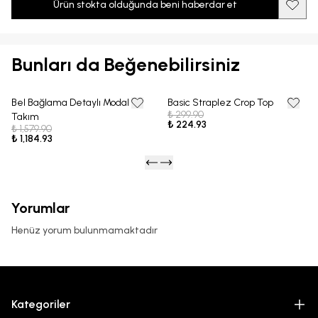
Ürün stokta olduğunda beni haberdar et
Bunları da Beğenebilirsiniz
Bel Bağlama Detaylı Modal
Basic Straplez Crop Top
25% OFF
25% OFF
₺ 299.90
Takım
₺ 224.93
₺ 1,579.90
₺ 1,184.93
Yorumlar
Henüz yorum bulunmamaktadır
Kategoriler