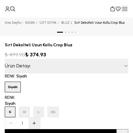
0
Ana Sayfa
KADIN
ÜST GİYİM
BLUZ
Sırt Dekolteli Uzun Kollu Crop Bluz
Sırt Dekolteli Uzun Kollu Crop Bluz
₺ 499.90
₺ 374.93
Ürün Detayı
RENK
:
Siyah
Siyah
RENK
:
Siyah
S
M
L
XS