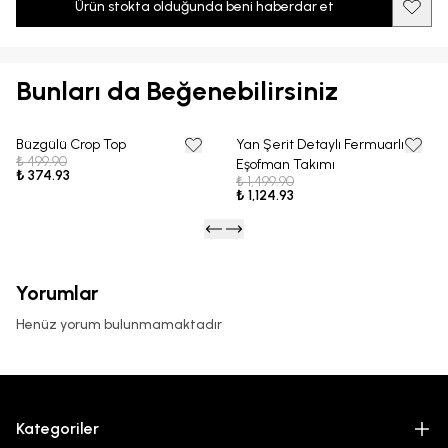
Ürün stokta olduğunda beni haberdar et
Bunları da Beğenebilirsiniz
Büzgülü Crop Top
Yan Şerit Detaylı Fermuarlı
25% OFF
25% OFF
₺ 499.90
Eşofman Takımı
₺ 374.93
₺ 1,499.90
₺ 1,124.93
Yorumlar
Henüz yorum bulunmamaktadır
Kategoriler