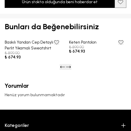
Ürün stokta olduğunda beni haberdar et
Bunları da Beğenebilirsiniz
Baskılı Yandan Cep Detaylı
Keten Pantolon
25% OFF
25% OFF
₺ 899.90
Perlit Yıkamalı Sweatshirt
₺ 674.93
₺ 899.90
₺ 674.93
Yorumlar
Henüz yorum bulunmamaktadır
Kategoriler