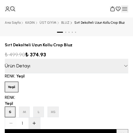
0
Ana Sayfa
KADIN
ÜST GİYİM
BLUZ
Sırt Dekolteli Uzun Kollu Crop Bluz
Sırt Dekolteli Uzun Kollu Crop Bluz
₺ 499.90
₺ 374.93
Ürün Detayı
RENK
:
Yeşil
Yeşil
RENK
:
Yeşil
S
M
L
XS